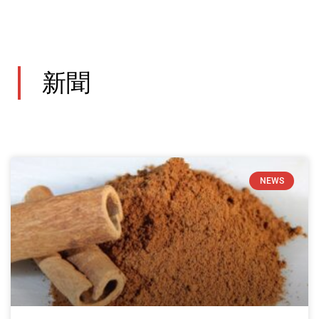
新聞
P
P
P
P
P
P
P
P
P
P
P
P
P
P
P
P
P
P
P
P
P
P
P
P
P
NEWS
a
a
a
a
a
a
a
a
a
a
a
a
a
a
a
a
a
a
a
a
a
a
a
a
a
g
g
g
g
g
g
g
g
g
g
g
g
g
g
g
g
g
g
g
g
g
g
g
g
g
e
e
e
e
e
e
e
e
e
e
e
e
e
e
e
e
e
e
e
e
e
e
e
e
e