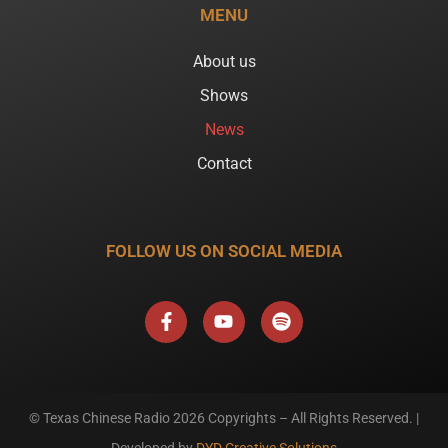
MENU
About us
Shows
News
Contact
FOLLOW US ON SOCIAL MEDIA
F
Y
S
a
o
p
c
u
o
e
t
t
b
u
i
o
b
f
o
e
y
k
© Texas Chinese Radio
2026 Copyrights – All Rights Reserved. |
-