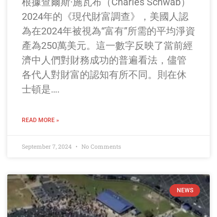
根據查爾斯·施瓦布（Charles Schwab）
2024年的《現代財富調查》，美國人認
為在2024年被視為“富有”所需的平均淨資
產為250萬美元。這一數字反映了當前經
濟中人們對財務成功的普遍看法，儘管
各代人對財富的認知有所不同。則在休
士頓是….
READ MORE »
September 7, 2024
No Comments
NEWS