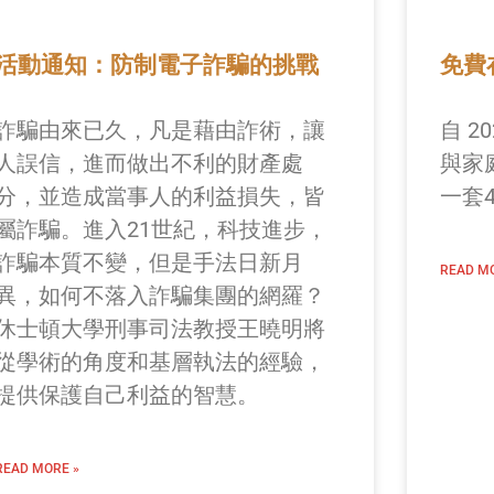
活動通知：防制電子詐騙的挑戰
免費在
詐騙由來已久，凡是藉由詐術，讓
自 2
人誤信，進而做出不利的財產處
與家庭
分，並造成當事人的利益損失，皆
一套4
屬詐騙。進入21世紀，科技進步，
詐騙本質不變，但是手法日新月
READ MO
異，如何不落入詐騙集團的網羅？
休士頓大學刑事司法教授王曉明將
從學術的角度和基層執法的經驗，
提供保護自己利益的智慧。
READ MORE »