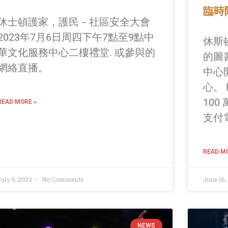
臨時
休士頓護家，護民－社區安全大會
2023年7月6日周四下午7點至9點中
休斯
華文化服務中心二樓禮堂. 或參與的
的圖
網絡直播。
中心
心。 R
10
READ MORE »
支付
READ MO
July 6, 2023
No Comments
June 16,
NEWS