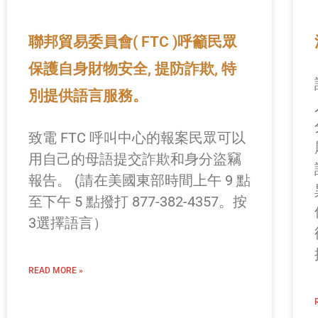
聯邦貿易委員會( FTC )呼籲民眾
保護自身財物安全, 提防詐欺, 特
別提供語言服務。
致電 FTC 呼叫中心的報案民眾可以
用自己的母語提交詐欺和身分盜竊
報告。 (請在美國東部時間上午 9 點
至下午 5 點撥打 877-382-4357。按
3選擇語言）
READ MORE »