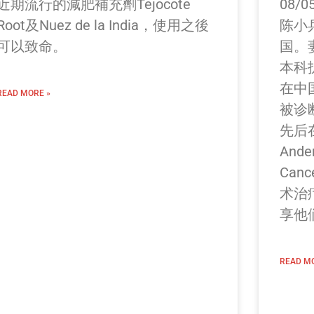
近期流行的減肥補充劑Tejocote
08/0
Root及Nuez de la India，使用之後
陈小
可以致命。
国。
本科
在中
READ MORE »
被诊
先后在
Ande
Can
术治
享他
READ MO