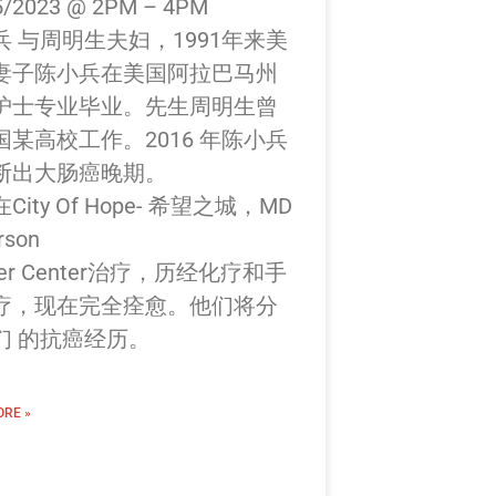
5/2023 @ 2PM – 4PM
兵 与周明生夫妇，1991年来美
妻子陈小兵在美国阿拉巴马州
护士专业毕业。先生周明生曾
国某高校工作。2016 年陈小兵
断出大肠癌晚期。
City Of Hope- 希望之城，MD
rson
cer Center治疗，历经化疗和手
疗，现在完全痊愈。他们将分
们 的抗癌经历。
RE »