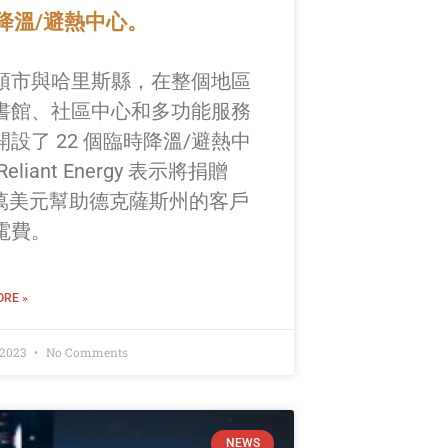
降溫/避熱中心。
頓市與哈里斯縣，在整個地區
書館、社區中心和多功能服務
開設了 22 個臨時降溫/避熱中
eliant Energy 表示將捐贈
0 萬美元幫助德克薩斯州的客戶
電費。
RE »
 2023
No Comments
NEWS