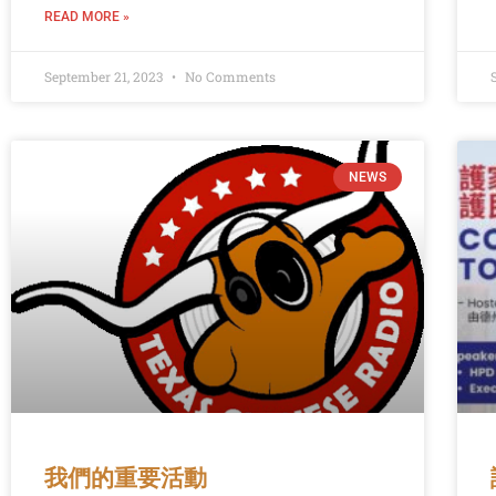
READ MORE »
September 21, 2023
No Comments
NEWS
我們的重要活動