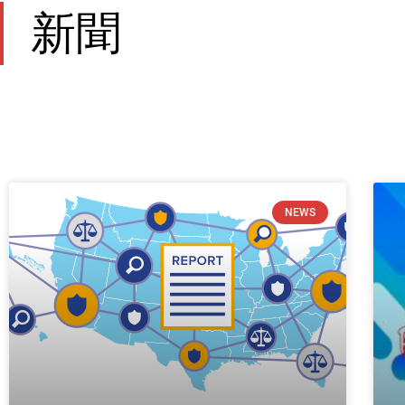
新聞
P
P
P
P
P
P
P
P
P
NEWS
a
a
a
a
a
a
a
a
a
g
g
g
g
g
g
g
g
g
e
e
e
e
e
e
e
e
e