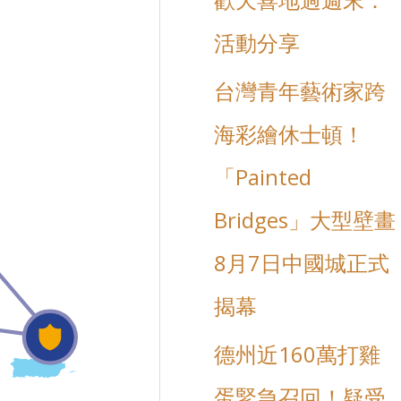
c
活動分享
h
f
台灣青年藝術家跨
o
海彩繪休士頓！
r
「Painted
:
Bridges」大型壁畫
8月7日中國城正式
揭幕
德州近160萬打雞
蛋緊急召回！疑受