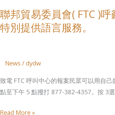
呼
聯邦貿易委員會( FTC 
籲
特別提供語言服務。
民
眾
保
護
News
/
dydw
自
致電 FTC 呼叫中心的報案民眾可以用自
身
點至下午 5 點撥打 877-382-4357。按 
財
物
Read More »