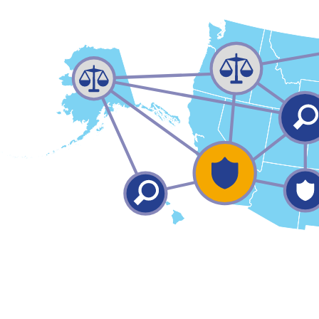
聯
邦
貿
易
委
員
會
(
FTC
)