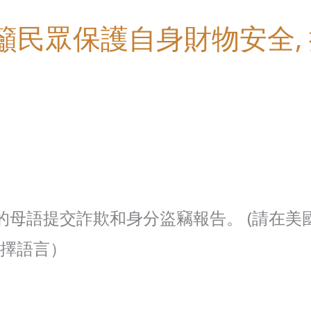
)呼籲民眾保護自身財物安全,
己的母語提交詐欺和身分盜竊報告。 (請在美
3選擇語言）