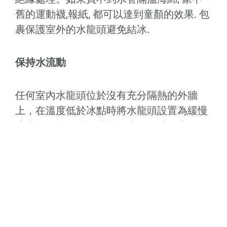
舊的運動襪,報紙, 都可以達到童顏的效果. 包
裹保護室外的水龍頭避免結冰.
保持水流動
任何室內水龍頭位於沒有充分隔熱的外牆
上，在溫度低於冰點時將水龍頭設置為緩慢
滴水。位於外牆的水龍頭和管道特別容易結
冰。(通常會是在廚房的水槽下的地方, 記得
要把此地的櫥櫃門打開, 與室內暖氣對流, 避
免結冰) 水結冰時會膨脹，這意味著管道中
的水分通常會在冰凍溫度下膨脹並可能爆裂
管道。為防止這種情況發生，請保持家中每
個水龍頭的熱水和冷水緩慢流動。熱水管中