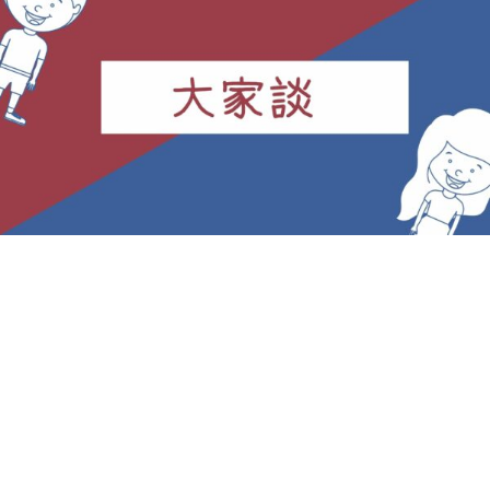
家
談
–
陳
勇
瑞
導
演
談
電
影