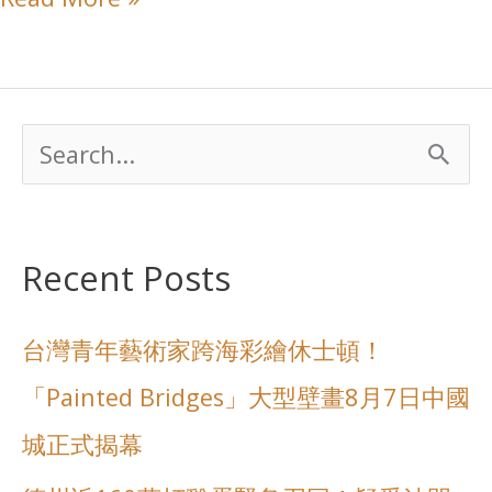
S
e
a
Recent Posts
r
台灣青年藝術家跨海彩繪休士頓！
c
「Painted Bridges」大型壁畫8月7日中國
h
城正式揭幕
f
o