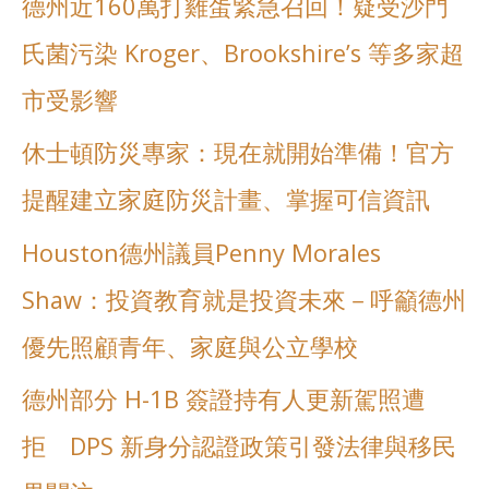
德州近160萬打雞蛋緊急召回！疑受沙門
r
氏菌污染 Kroger、Brookshire’s 等多家超
:
市受影響
休士頓防災專家：現在就開始準備！官方
提醒建立家庭防災計畫、掌握可信資訊
Houston德州議員Penny Morales
Shaw：投資教育就是投資未來－呼籲德州
優先照顧青年、家庭與公立學校
德州部分 H-1B 簽證持有人更新駕照遭
拒 DPS 新身分認證政策引發法律與移民