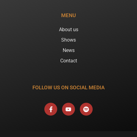
MENU
About us
Shows
News
Contact
FOLLOW US ON SOCIAL MEDIA
F
Y
S
a
o
p
c
u
o
e
t
t
b
u
i
o
b
f
o
e
y