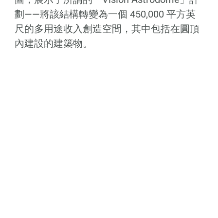
劃——將該結構轉變為一個 450,000 平方英
尺的多用途收入創造空間，其中包括在圓頂
內建設的建築物。
這項計劃的預算約為 10 億美元——2.5 億美
元用於公共活動場館，7.4 億美元用於商業
房地產。
計劃的一部分包括一條貫穿 Astrodome 的
林蔭大道，連接 NRG Stadium 和 NRG
Center。
Astrodome Conservancy 提案的藝術渲染圖