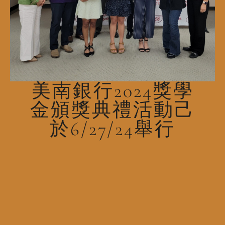
美南銀行2024獎學
金頒獎典禮活動己
於6/27/24舉行