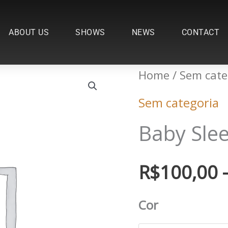
ABOUT US
SHOWS
NEWS
CONTACT
Baby
Home
/
Sem cate
Sleepsack
Sem categoria
quantity
Baby Sle
R$
100,00
Cor