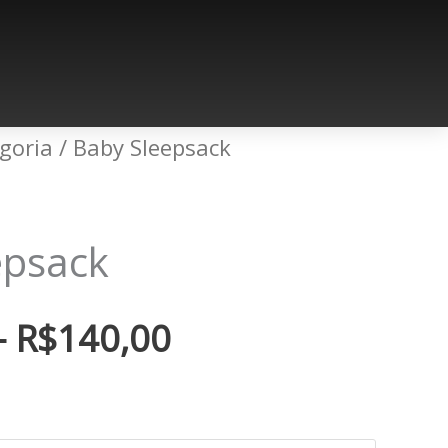
goria
/ Baby Sleepsack
Price
range:
epsack
R$100,00
–
R$
140,00
through
R$140,00