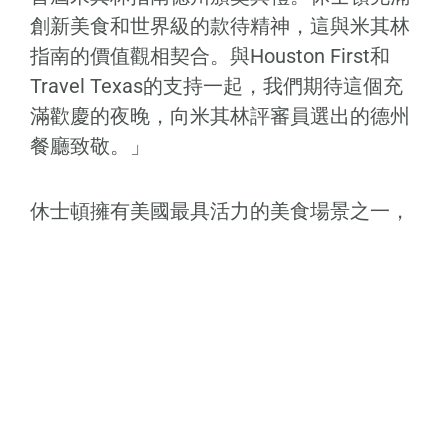
創新美食和世界級的款待精神，這與米其林
指南的價值觀相契合。與Houston First和
Travel Texas的支持一起，我們期待這個充
滿歡慶的夜晚，向米其林評審員選出的德州
餐廳致敬。」
休士頓擁有美國最具活力的美食場景之一，
以世界級餐飲著稱，是首屆米其林指南德州
頒獎典禮的完美選擇。
廚師們被邀請來了解他們的餐廳是否獲得米
其林星級或其他米其林指南榮譽。
首度德州選擇的得獎名單於晚上7點公佈。