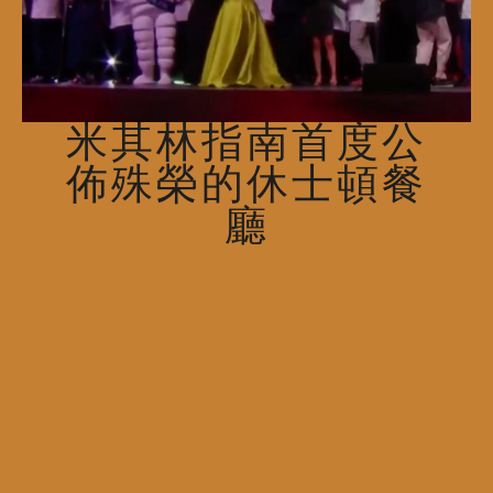
米其林指南首度公
佈殊榮的休士頓餐
廳