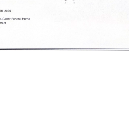
 Bridge 北向車流恐更塞
SHARE :
FACEBOOK
TWITTER
WHATSAPP
EMAIL