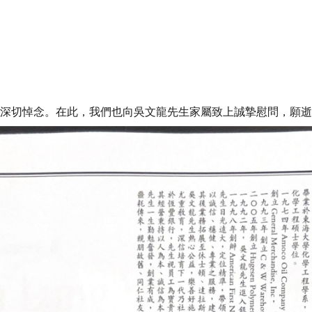
深切悼念。在此，我們也向吳文龍先生家屬致上誠摯慰問，願逝