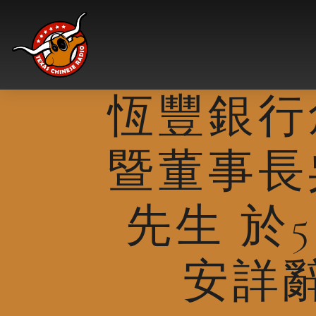
Skip
to
content
恆豐銀行
暨董事長
先生 於
安詳