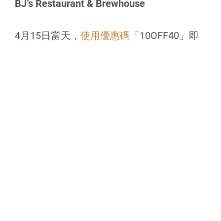
BJ’s Restaurant & Brewhouse
4月15日當天，
使用優惠碼
「10OFF40」即
可享受消費滿$40減$10，適用於堂食、外帶
或外送。
Checkers & Rally’s
4月15日當天，顧客可在參與活動的
Checkers & Rally’s分店以$3優惠價購買
Crispy Fish或Spicy Chicken三明治。
Great American Cookies