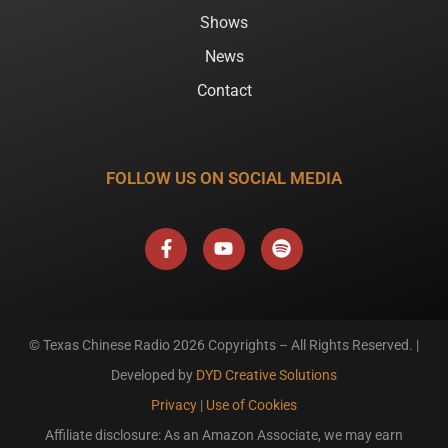
Shows
News
Contact
FOLLOW US ON SOCIAL MEDIA
F
Y
S
a
o
p
c
u
o
e
t
t
b
u
i
o
b
f
o
e
y
k
© Texas Chinese Radio
2026 Copyrights – All Rights Reserved. |
-
Developed by
DYD Creative Solutions
f
Privacy
|
Use of Cookies
Affiliate disclosure: As an Amazon Associate, we may earn