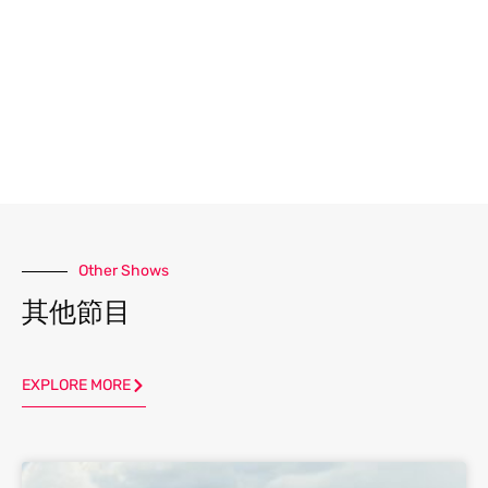
Other Shows
其他節目
EXPLORE MORE