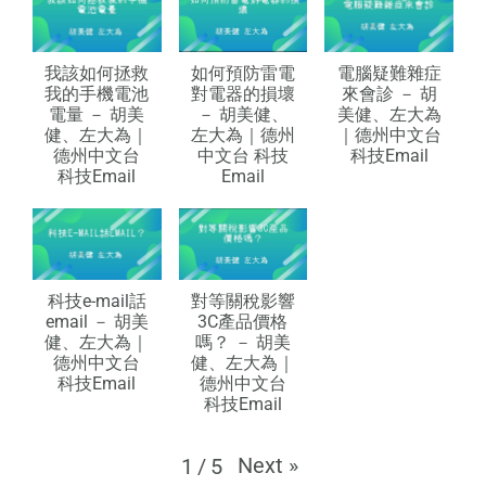
我該如何拯救
如何預防雷電
電腦疑難雜症
我的手機電池
對電器的損壞
來會診 － 胡
電量 － 胡美
－ 胡美健、
美健、左大為
健、左大為｜
左大為｜德州
｜德州中文台
德州中文台
中文台 科技
科技Email
科技Email
Email
科技e-mail話
對等關稅影響
email － 胡美
3C產品價格
健、左大為｜
嗎？ － 胡美
德州中文台
健、左大為｜
科技Email
德州中文台
科技Email
Next
»
1
/
5