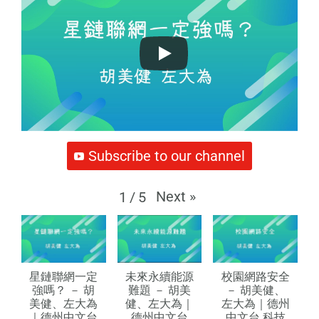
Subscribe to our channel
Next
»
1
/
5
星鏈聯網一定
未來永續能源
校園網路安全
強嗎？ － 胡
難題 － 胡美
－ 胡美健、
美健、左大為
健、左大為｜
左大為｜德州
｜德州中文台
德州中文台
中文台 科技