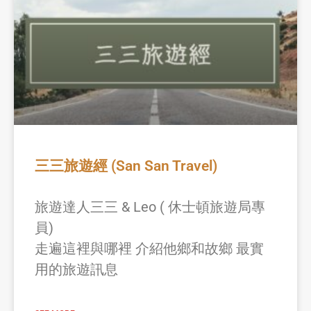
三三旅遊經 (San San Travel)
旅遊達人三三 & Leo ( 休士頓旅遊局專
員)
走遍這裡與哪裡 介紹他鄉和故鄉 最實
用的旅遊訊息