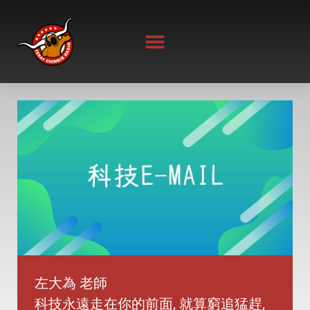
Skip
to
content
左大為 老師
科技永遠走在你的前面, 就算窮追猛趕,