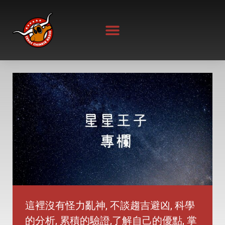
Skip
to
content
這裡沒有怪力亂神, 不談趨吉避凶, 科學
的分析, 累積的驗證,了解自己的優點, 掌