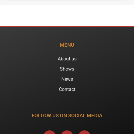
MENU
About us
Shows
News
Contact
FOLLOW US ON SOCIAL MEDIA
F
Y
S
a
o
p