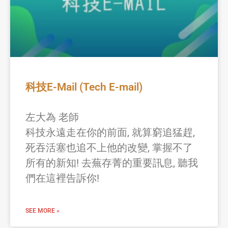
科技E-Mail (Tech E-mail)
左大為 老師
科技永遠走在你的前面, 就算窮追猛趕,
死吞活塞也追不上他的改變, 掌握不了
所有的新知! 去蕪存菁的重要訊息, 聽我
們在這裡告訴你!
SEE MORE »