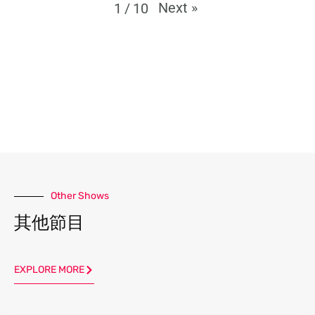
Next
»
1
/
10
Other Shows
其他節目
EXPLORE MORE