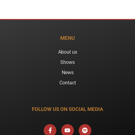
MENU
About us
Shows
News
Contact
FOLLOW US ON SOCIAL MEDIA
F
Y
S
a
o
p
c
u
o