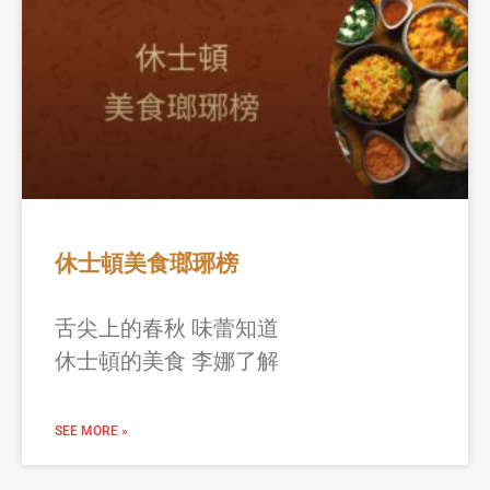
休士頓美食瑯琊榜
舌尖上的春秋 味蕾知道
休士頓的美食 李娜了解
SEE MORE »