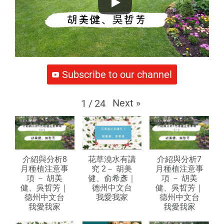
Subscribe to our channel
Next
»
1
/
24
介紹與分析8
花草澆水有講
介紹與分析7
月種植注意事
究 2－ 胡美
月種植注意事
項 － 胡美
健、俞希彥｜
項 － 胡美
健、吳哲芳｜
德州中文台
健、吳哲芳｜
德州中文台
我愛我家
德州中文台
我愛我家
我愛我家