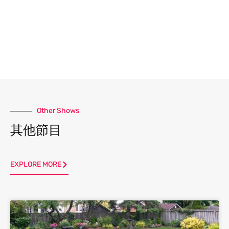
Other Shows
其他節目
EXPLORE MORE