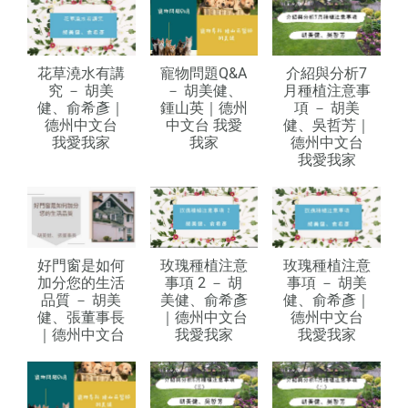
花草澆水有講
寵物問題Q&A
介紹與分析7
究 － 胡美
－ 胡美健、
月種植注意事
健、俞希彥｜
鍾山英｜德州
項 － 胡美
德州中文台
中文台 我愛
健、吳哲芳｜
我愛我家
我家
德州中文台
我愛我家
好門窗是如何
玫瑰種植注意
玫瑰種植注意
加分您的生活
事項 2 － 胡
事項 － 胡美
品質 － 胡美
美健、俞希彥
健、俞希彥｜
健、張董事長
｜德州中文台
德州中文台
｜德州中文台
我愛我家
我愛我家