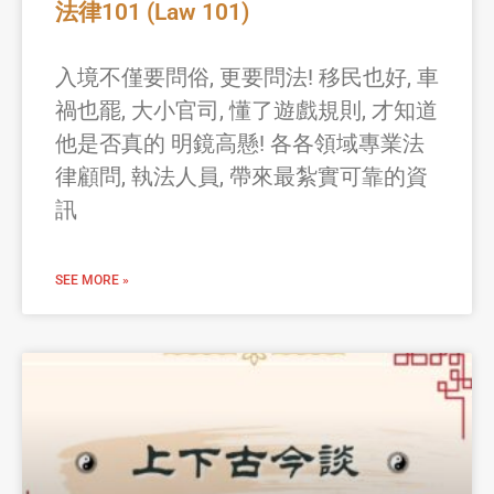
法律101 (Law 101)
入境不僅要問俗, 更要問法! 移民也好, 車
禍也罷, 大小官司, 懂了遊戲規則, 才知道
他是否真的 明鏡高懸! 各各領域專業法
律顧問, 執法人員, 帶來最紮實可靠的資
訊
SEE MORE »