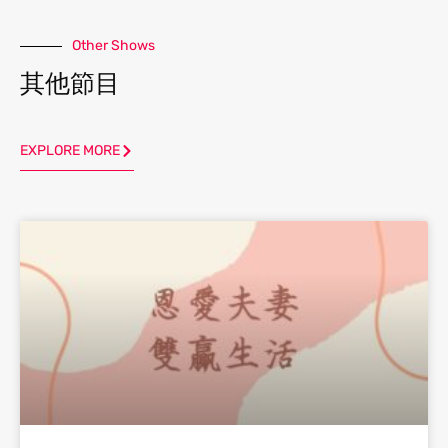
Other Shows
其他節目
EXPLORE MORE