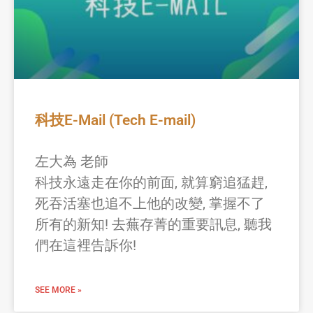
科技E-Mail (Tech E-mail)
左大為 老師
科技永遠走在你的前面, 就算窮追猛趕,
死吞活塞也追不上他的改變, 掌握不了
所有的新知! 去蕪存菁的重要訊息, 聽我
們在這裡告訴你!
SEE MORE »