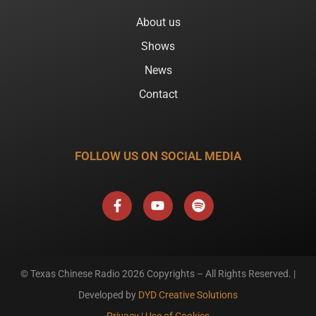
About us
Shows
News
Contact
FOLLOW US ON SOCIAL MEDIA
F
Y
S
a
o
p
c
u
o
e
t
t
b
u
i
o
b
f
o
e
y
k
© Texas Chinese Radio
2026 Copyrights – All Rights Reserved. |
-
Developed by
DYD Creative Solutions
f