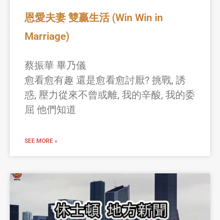
恩愛夫妻 雙贏生活 (Win Win in
Marriage)
蔡振華 畢乃儀
愈看愈有趣 還是愈看愈討厭? 挑戰, 誘
惑, 壓力從來不曾或離, 我的辛酸, 我的委
屈 他們知道
SEE MORE »